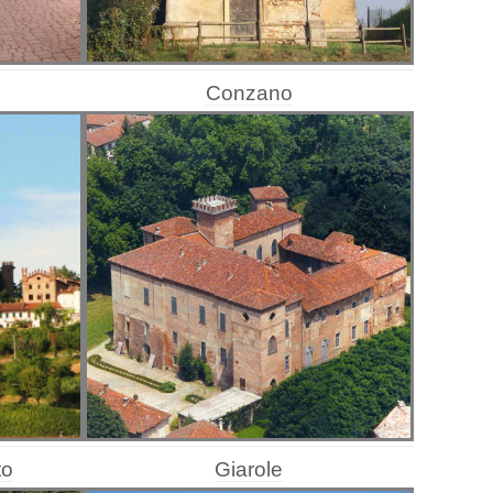
Conzano
to
Giarole